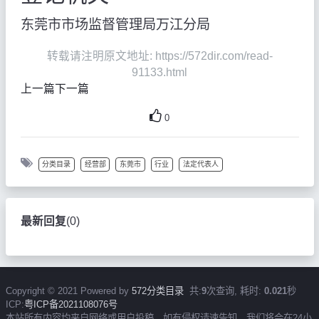
东莞市市场监督管理局万江分局
转载请注明原文地址: https://572dir.com/read-
91133.html
上一篇
下一篇
0
分类目录
经营部
东莞市
行业
法定代表人
最新回复
(
0
)
Copyright © 2021 Powered by
572分类目录
共:
9
次查询, 耗时:
0.021
秒
ICP:
粤ICP备2021108076号
本站所有内容均来自网络或用户投稿，如有侵权请速告知，我们将会在24小