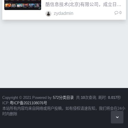
酷信息技术(北京)有限公司，成立日
期：成立于2006年2月24日，注册地
0
zydadmin
址：北京市海淀区海淀东三街2号7层
701-01室经营范围：技术开发；销售
电子产品、化妆品、玩具、服装服饰、
针纺织品、家居用品
Copyright © 2021 Powered by
572分类目录
共:
10
次查询, 耗时:
0.017
秒
ICP:
粤ICP备2021108076号
本站所有内容均来自网络或用户投稿，如有侵权请速告知，我们将会在24小
时内删除