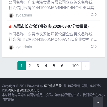
公司名称：广东梅浠食品有限公司企业英文名称统一
社会信用代码91441900MAA4HHH14H企业类型其他
有限责任公司企业经营状态开业企业成立日期2021-
0
zydadmin
12-03成立日期2021-12-03法定代表人郭发文注册资
本1000万人民币实缴资
东莞市长安怡洋餐饮店(2026-08-07分类目录)
公司名称：东莞市长安怡洋餐饮店企业英文名称统一
社会信用代码92441900MAC409W43U企业类型个体
工商户企业经营状态开
0
zydadmin
1
2
3
4
5
6
...100
»
Copyright © 2021 Powered by
572分类目录
共:
10
次查询, 耗时:
0.027
秒
ICP:
粤ICP备2021108076号
本站所有内容均来自网络或用户投稿，如有侵权请速告知，我们将会在24小
时内删除