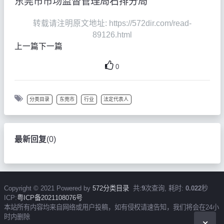
东莞市市场监督管理局石排分局
转载请注明原文地址: https://572dir.com/read-
89126.html
上一篇
下一篇
0
分类目录
东莞市
行业
法定代表人
最新回复
(
0
)
Copyright © 2021 Powered by
572分类目录
共:
9
次查询, 耗时:
0.022
秒
ICP:
粤ICP备2021108076号
本站所有内容均来自网络或用户投稿，如有侵权请速告知，我们将会在24小
时内删除