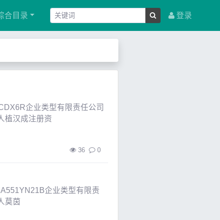
综合目录
登录
CDX6R企业类型有限责任公司
代表人植汉成注册资
36
0
551YN21B企业类型有限责
表人莫茵