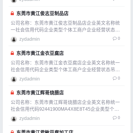
日期2020-12-29法定代表人张建风注册资本2万人民
币实
东莞市黄江俊志豆制品店
公司名称：东莞市黄江俊志豆制品店企业英文名称统
一社会信用代码企业类型个体工商户企业经营状态在
业企业成立日期2014-04-17成立日期2014-04-17法定
0
zydadmin
代表人许俊志注册资本1万人民币实缴资本参保人数
公司规模经营范围零售：散装食品（豆制
东莞市黄江金衣豆腐店
公司名称：东莞市黄江金衣豆腐店企业英文名称统一
社会信用代码企业类型个体工商户企业经营状态吊销
企业成立日期2014-05-26成立日期2019-06-12法定代
0
zydadmin
表人唐次
东莞市黄江辉哥烧腊店
公司名称：东莞市黄江辉哥烧腊店企业英文名称统一
社会信用代码92441900MA4X8E8T45企业类型个体
工商户企业经营状态注销企业成立日期2017-10-20成
0
zydadmin
立日期2018-04-24法定代表人刘金辉注册资本0.0002
万人民币实缴资本
东莞市黄江君敏豆腐加工店