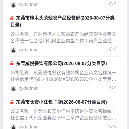
型有限责任公司(自然人独资)企业经营状态注销企业
0
zydadmin
成立日期2021-02-22成立日期2021-04-29法定代表人
李密双注册资本10万人
东莞市樟木头荣灿农产品经营部(2026-08-07分类
目录)
公司名称：东莞市樟木头荣灿农产品经营部企业英文
名称统一社会信用代码企业类型个体工商户企业经营
状态在业企业成立日期2011-11-01成立日期2016-10-
0
zydadmin
21法定代表人陈继秋注册资本3万人民币实缴资本参
保人数公司规模经营范围批发、零售：食
东莞威悦餐饮有限公司(2026-08-07分类目录)
公司名称：东莞威悦餐饮有限公司企业英文名称统一
社会信用代码91441900MA5287G7XD企业类型其他
有限责任公司企
0
zydadmin
东莞市长安小江包子店(2026-08-07分类目录)
公司名称：东莞市长安小江包子店企业英文名称统一
社会信用代码企业类型个体工商户企业经营状态注销
企业成立日期2016-08-01成立日期2023-05-26法定代
0
zydadmin