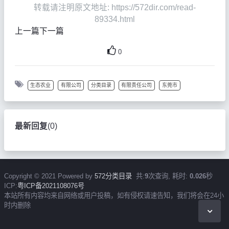
转载请注明原文地址: https://572dir.com/read-
89334.html
上一篇
下一篇
0
生态农业
有限公司
分类目录
有限责任公司
东莞市
最新回复
(
0
)
Copyright © 2021 Powered by
572分类目录
共:
9
次查询, 耗时:
0.026
秒
ICP:
粤ICP备2021108076号
本站所有内容均来自网络或用户投稿，如有侵权请速告知，我们将会在24小
时内删除