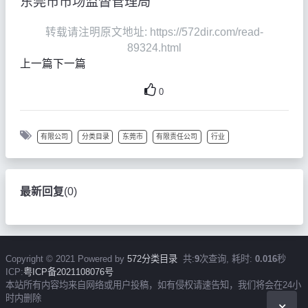
东莞市市场监督管理局
转载请注明原文地址: https://572dir.com/read-
89324.html
上一篇
下一篇
0
有限公司
分类目录
东莞市
有限责任公司
行业
最新回复
(
0
)
Copyright © 2021 Powered by
572分类目录
共:
9
次查询, 耗时:
0.016
秒
ICP:
粤ICP备2021108076号
本站所有内容均来自网络或用户投稿，如有侵权请速告知，我们将会在24小
时内删除