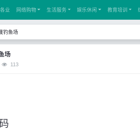
各业
网络购物
生活服务
娱乐休闲
教育培训
晟钓鱼场
鱼场
113
码