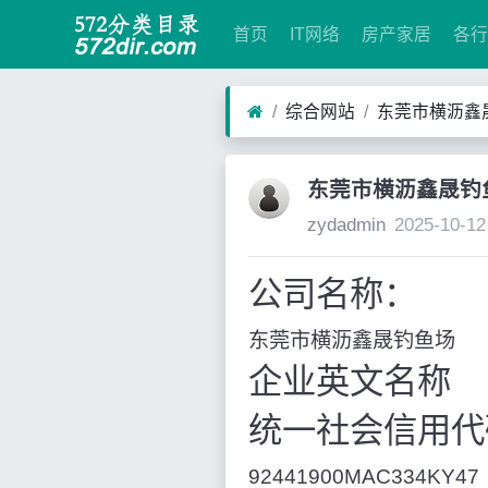
首页
IT网络
房产家居
各行
综合网站
东莞市横沥鑫
东莞市横沥鑫晟钓
zydadmin
2025-10-12
公司名称：
东莞市横沥鑫晟钓鱼场
企业英文名称
统一社会信用代
92441900MAC334KY47