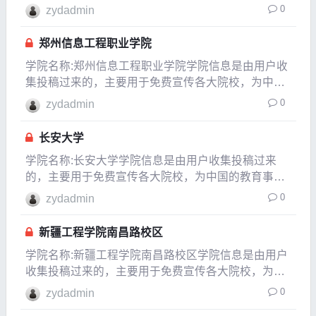
为中国的教育事业贡献一份自已的力量，如果发现信
0
zydadmin
息有变化或有信息不对的地方，请以各大院校的官方
网站介绍为准。所在城市北京北京市建校时间1950年
郑州信息工程职业学院
隶属
学院名称:郑州信息工程职业学院学院信息是由用户收
集投稿过来的，主要用于免费宣传各大院校，为中国
的教育事业贡献一份自已的力量，如果发现信息有变
0
zydadmin
化或有信息不对的地方，请以各大院校的官方网站介
绍为准。所在城市河南郑州市建校时间1989年隶属于
长安大学
河南
学院名称:长安大学学院信息是由用户收集投稿过来
的，主要用于免费宣传各大院校，为中国的教育事业
贡献一份自已的力量，如果发现信息有变化或有信息
0
zydadmin
不对的地方，请以各大院校的官方网站介绍为准。所
在城市陕西西安市建校时间1951年隶属于教育部是否
新疆工程学院南昌路校区
是98
学院名称:新疆工程学院南昌路校区学院信息是由用户
收集投稿过来的，主要用于免费宣传各大院校，为中
国的教育事业贡献一份自已的力量，如果发现信息有
0
zydadmin
变化或有信息不对的地方，请以各大院校的官方网站