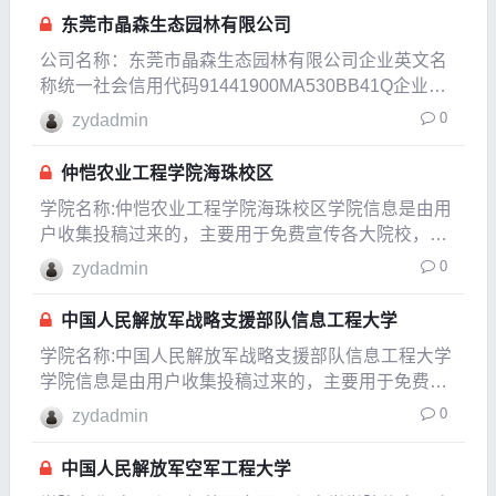
法定代表人滕春光注册
东莞市晶森生态园林有限公司
公司名称：东莞市晶森生态园林有限公司企业英文名
称统一社会信用代码91441900MA530BB41Q企业类
型有限责任公司(自然人独资)企业经营状态开业企业
0
zydadmin
成立日期2019-03-15核准日期2019-03-15法定代表人
蔺桂兰注册资本200
仲恺农业工程学院海珠校区
学院名称:仲恺农业工程学院海珠校区学院信息是由用
户收集投稿过来的，主要用于免费宣传各大院校，为
中国的教育事业贡献一份自已的力量，如果发现信息
0
zydadmin
有变化或有信息不对的地方，请以各大院校的官方网
站介绍为准。所在城市广东广州市建校时间1927年隶
中国人民解放军战略支援部队信息工程大学
属于
学院名称:中国人民解放军战略支援部队信息工程大学
学院信息是由用户收集投稿过来的，主要用于免费宣
传各大院校，为中国的教育事业贡献
0
zydadmin
中国人民解放军空军工程大学