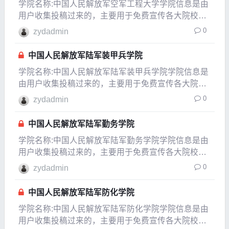
学院名称:中国人民解放军空军工程大学学院信息是由
用户收集投稿过来的，主要用于免费宣传各大院校，
为中国的教育事业贡献一份自已的力量，如果发现信
0
zydadmin
息有变化或有信息不对的地方，请以各大院校的官方
网站介绍为准。所在城市陕西西安市建校时间1999年
中国人民解放军陆军装甲兵学院
隶属
学院名称:中国人民解放军陆军装甲兵学院学院信息是
由用户收集投稿过来的，主要用于免费宣传各大院
校，为中国的教育事业贡献一份自已的力量，如果发
0
zydadmin
现信息有变化或有信息不对的地方，请以各大院校的
官方网站介绍为准。所在城市北京北京市建校时间
中国人民解放军陆军勤务学院
1953年隶
学院名称:中国人民解放军陆军勤务学院学院信息是由
用户收集投稿过来的，主要用于免费宣传各大院校，
为中国的教育事业贡献一份自已的力量，如果发现信
0
zydadmin
息有变化或有信息不对的地方，请以各大院校的官方
网站介绍
中国人民解放军陆军防化学院
学院名称:中国人民解放军陆军防化学院学院信息是由
用户收集投稿过来的，主要用于免费宣传各大院校，