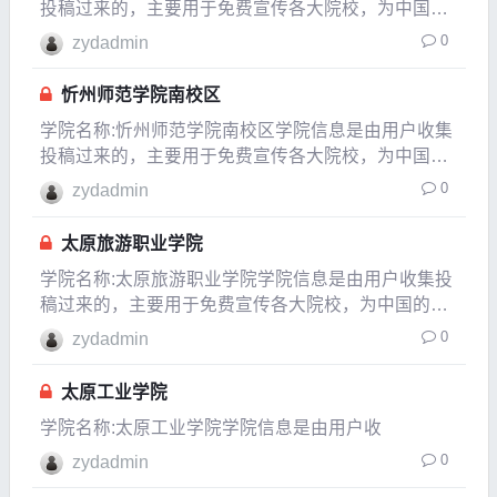
投稿过来的，主要用于免费宣传各大院校，为中国的
教育事业贡献一份自已的力量，如果发现信息有变化
0
zydadmin
或有信息不对的地方，请以各大院校的官方网站介绍
为准。所在城市山西忻州市建校时间1958年隶属于山
忻州师范学院南校区
西省
学院名称:忻州师范学院南校区学院信息是由用户收集
投稿过来的，主要用于免费宣传各大院校，为中国的
教育事业贡献一份自已的力量，如果发现信息有变化
0
zydadmin
或有信息不对的地方，请以各大院校的官方网站介绍
为准。所在城市山西忻州市建校时间1958年隶属于山
太原旅游职业学院
西省
学院名称:太原旅游职业学院学院信息是由用户收集投
稿过来的，主要用于免费宣传各大院校，为中国的教
育事业贡献一份自已的力量，如果发现信息有变化或
0
zydadmin
有信息不对的地方，请以各大院校的官方网站介绍为
准。所在城市山西太原市建校时间1985年隶属于山西
太原工业学院
省是
学院名称:太原工业学院学院信息是由用户收
0
zydadmin