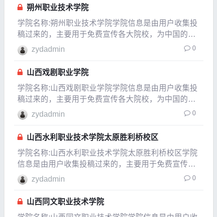
朔州职业技术学院
学院名称:朔州职业技术学院学院信息是由用户收集投
稿过来的，主要用于免费宣传各大院校，为中国的教
育事业贡献一份自已的力量，如果发现信息有变化或
0
zydadmin
有信息不对的地方，请以各大院校的官方网站介绍为
准。所在城市山西朔州市建校时间1956年隶属于山西
山西戏剧职业学院
省是
学院名称:山西戏剧职业学院学院信息是由用户收集投
稿过来的，主要用于免费宣传各大院校，为中国的教
育事业贡献一份自已的力量，如果发现信息有变化或
0
zydadmin
有信息不对的地方，请以各大院校的官方网站介绍为
准。所在城市山西太原市建校时间1958年隶属于山西
山西水利职业技术学院太原胜利桥校区
省是
学院名称:山西水利职业技术学院太原胜利桥校区学院
信息是由用户收集投稿过来的，主要用于免费宣传各
大院校，为中国的教育事业贡献一份自已的力量，如
0
zydadmin
果发现信息有变化或有信息不对的地方，请以各大院
校的官方网站介绍为准。所在城市山西运城市盐湖区
山西同文职业技术学院
建校时间