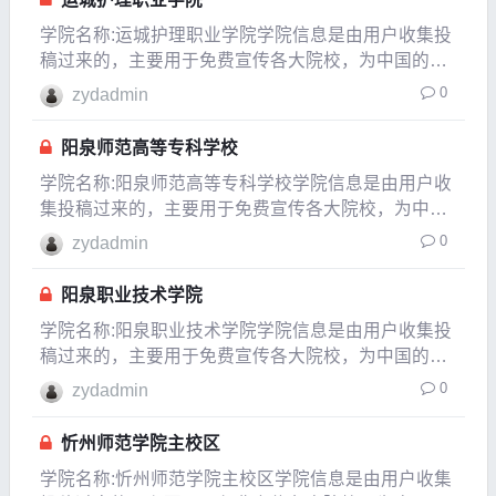
隶属
学院名称:运城护理职业学院学院信息是由用户收集投
稿过来的，主要用于免费宣传各大院校，为中国的教
育事业贡献一份自已的力量，如果发现信息有变化或
0
zydadmin
有信息不对的地方，请以各大院校的官方网站介绍为
准。所在城市山西运城市建校时间1970年隶属于山西
阳泉师范高等专科学校
省是
学院名称:阳泉师范高等专科学校学院信息是由用户收
集投稿过来的，主要用于免费宣传各大院校，为中国
的教育事业贡献一份自已的力量，如果发现信息有变
0
zydadmin
化或有信息不对的地方，请以各大院校的官方网站介
绍为准。所在城市山西阳泉市建校时间1949年隶属于
阳泉职业技术学院
山西
学院名称:阳泉职业技术学院学院信息是由用户收集投
稿过来的，主要用于免费宣传各大院校，为中国的教
育事业贡献一份自已的力量，如果发现信息有变化或
0
zydadmin
有信息不对的地方，请以各大院校的官方网站介绍为
准。所在城市山西阳泉市建校时间2014年隶属于山西
忻州师范学院主校区
省是
学院名称:忻州师范学院主校区学院信息是由用户收集