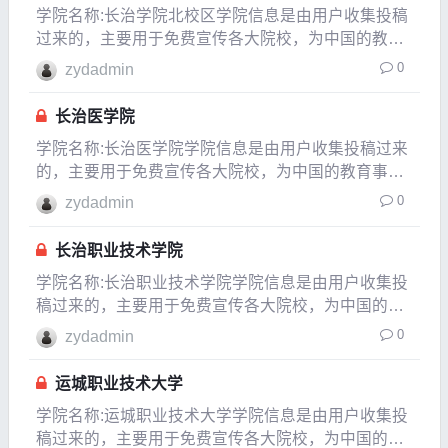
学院名称:长治学院北校区学院信息是由用户收集投稿
过来的，主要用于免费宣传各大院校，为中国的教育
事业贡献一份自已的力量，如果发现信息有变化或有
0
zydadmin
信息不对的地方，请以各大院校的官方网站介绍为
准。所在城市山
长治医学院
学院名称:长治医学院学院信息是由用户收集投稿过来
的，主要用于免费宣传各大院校，为中国的教育事业
贡献一份自已的力量，如果发现信息有变化或有信息
0
zydadmin
不对的地方，请以各大院校的官方网站介绍为准。所
在城市山西长治市长治县建校时间1946年隶属于山西
长治职业技术学院
省是
学院名称:长治职业技术学院学院信息是由用户收集投
稿过来的，主要用于免费宣传各大院校，为中国的教
育事业贡献一份自已的力量，如果发现信息有变化或
0
zydadmin
有信息不对的地方，请以各大院校的官方网站介绍为
准。所在城市山西长治市建校时间2000年隶属于山西
运城职业技术大学
省是
学院名称:运城职业技术大学学院信息是由用户收集投
稿过来的，主要用于免费宣传各大院校，为中国的教