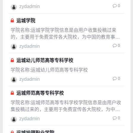
育事业贡献一份自已的力量，如果发现信息有变化或
0
zydadmin
有信息不对的地方，请以各大院校的官方网站介绍为
准。所在城市山西运
运城学院
学院名称:运城学院学院信息是由用户收集投稿过来
的，主要用于免费宣传各大院校，为中国的教育事业
贡献一份自已的力量，如果发现信息有变化或有信息
0
zydadmin
不对的地方，请以各大院校的官方网站介绍为准。所
在城市山西运城市建校时间1978年隶属于山西省是否
运城幼儿师范高等专科学校
是98
学院名称:运城幼儿师范高等专科学校
0
zydadmin
运城师范高等专科学校
学院名称:运城师范高等专科学校学院信息是由用户收
集投稿过来的，主要用于免费宣传各大院校，为中国
的教育事业贡献一份自已的力量，如果发现信息有变
0
zydadmin
化或有信息不对的地方，请以各大院校的官方网站介
绍为准。所在城市山西运城市盐湖区建校时间1905年
运城护理职业学院