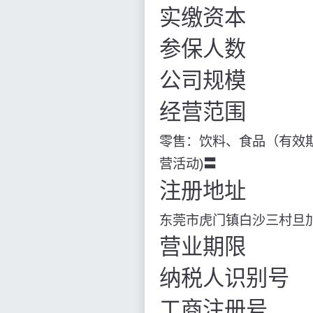
实缴资本
参保人数
公司规模
经营范围
零售：饮料、食品（有效期
营活动)〓
注册地址
东莞市虎门镇白沙三村旦
营业期限
纳税人识别号
工商注册号